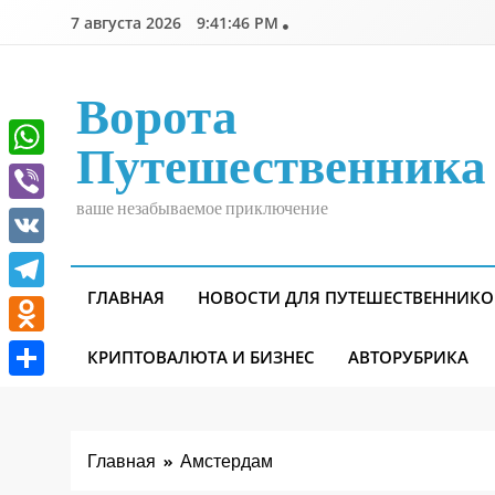
Перейти
7 августа 2026
9:41:47 PM
к
содержимому
Ворота
Путешественника
WhatsApp
ваше незабываемое приключение
Viber
VK
ГЛАВНАЯ
НОВОСТИ ДЛЯ ПУТЕШЕСТВЕННИКО
Telegram
Odnoklassniki
КРИПТОВАЛЮТА И БИЗНЕС
АВТОРУБРИКА
Отправить
Главная
Амстердам