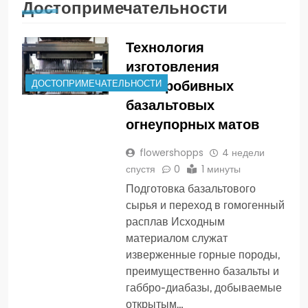
Достопримечательности
Технология
изготовления
иглопробивных
ДОСТОПРИМЕЧАТЕЛЬНОСТИ
базальтовых
огнеупорных матов
flowershopps
4 недели
спустя
0
1 минуты
Подготовка базальтового
сырья и переход в гомогенный
расплав Исходным
материалом служат
изверженные горные породы,
преимущественно базальты и
габбро-диабазы, добываемые
открытым…