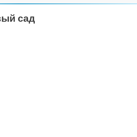
вый сад
ть