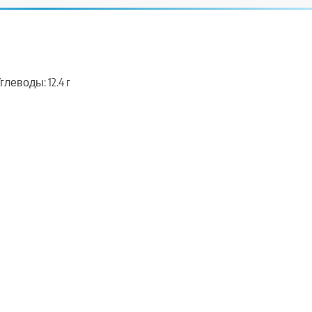
глеводы: 12.4 г
ть