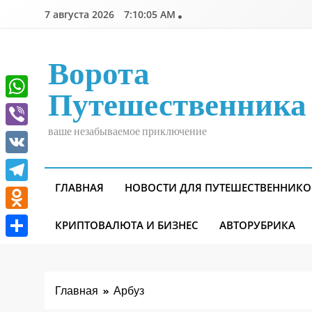
Перейти
7 августа 2026
7:10:05 AM
к
содержимому
Ворота
Путешественника
WhatsApp
ваше незабываемое приключение
Viber
VK
ГЛАВНАЯ
НОВОСТИ ДЛЯ ПУТЕШЕСТВЕННИКО
Telegram
Odnoklassniki
КРИПТОВАЛЮТА И БИЗНЕС
АВТОРУБРИКА
Отправить
Главная
Арбуз