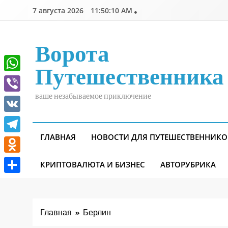
Перейти
7 августа 2026
11:50:11 AM
к
содержимому
Ворота
Путешественника
WhatsApp
ваше незабываемое приключение
Viber
VK
ГЛАВНАЯ
НОВОСТИ ДЛЯ ПУТЕШЕСТВЕННИКО
Telegram
Odnoklassniki
КРИПТОВАЛЮТА И БИЗНЕС
АВТОРУБРИКА
Отправить
Главная
Берлин