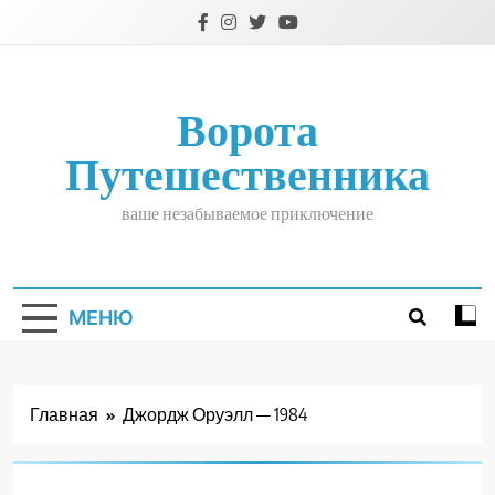
Перейти
к
содержимому
Ворота
Путешественника
ваше незабываемое приключение
МЕНЮ
Главная
Джордж Оруэлл — 1984