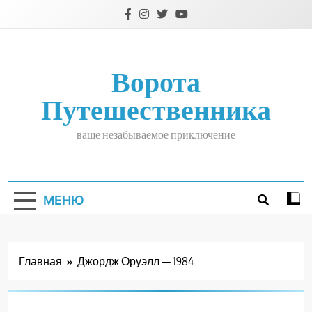
Перейти
к
содержимому
Ворота
Путешественника
ваше незабываемое приключение
МЕНЮ
Главная
Джордж Оруэлл — 1984