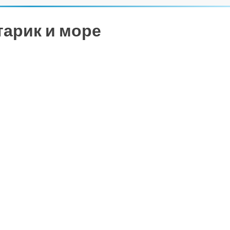
тарик и море
ть