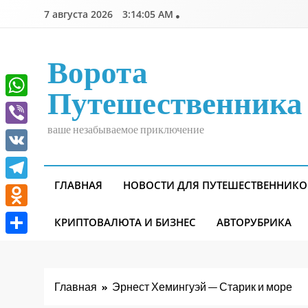
Перейти
7 августа 2026
3:14:06 AM
к
содержимому
Ворота
Путешественника
WhatsApp
ваше незабываемое приключение
Viber
VK
ГЛАВНАЯ
НОВОСТИ ДЛЯ ПУТЕШЕСТВЕННИКО
Telegram
Odnoklassniki
КРИПТОВАЛЮТА И БИЗНЕС
АВТОРУБРИКА
Отправить
Главная
Эрнест Хемингуэй — Старик и море