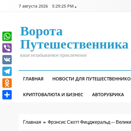
Перейти
7 августа 2026
5:29:26 PM
к
содержимому
Ворота
Путешественника
WhatsApp
ваше незабываемое приключение
Viber
VK
ГЛАВНАЯ
НОВОСТИ ДЛЯ ПУТЕШЕСТВЕННИКО
Telegram
Odnoklassniki
КРИПТОВАЛЮТА И БИЗНЕС
АВТОРУБРИКА
Отправить
Главная
Фрэнсис Скотт Фицджеральд — Велики