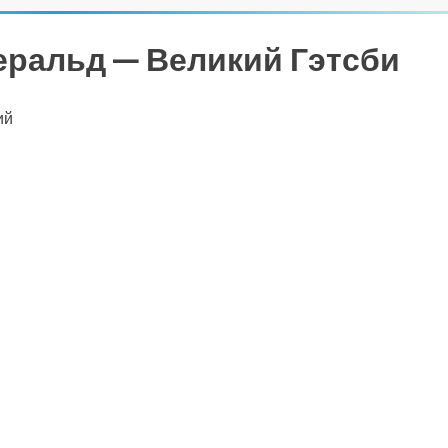
ральд — Великий Гэтсби
ий
ть