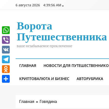
Перейти
6 августа 2026
4:39:57 AM
к
содержимому
Ворота
Путешественника
WhatsApp
ваше незабываемое приключение
Viber
VK
ГЛАВНАЯ
НОВОСТИ ДЛЯ ПУТЕШЕСТВЕННИКО
Telegram
Odnoklassniki
КРИПТОВАЛЮТА И БИЗНЕС
АВТОРУБРИКА
Отправить
Главная
Говядина