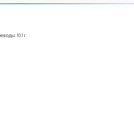
еводы: 10.1 г
ть