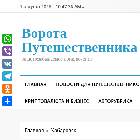
Перейти
7 августа 2026
10:47:36 AM
к
содержимому
Ворота
Путешественника
WhatsApp
ваше незабываемое приключение
Viber
VK
ГЛАВНАЯ
НОВОСТИ ДЛЯ ПУТЕШЕСТВЕННИКО
Telegram
Odnoklassniki
КРИПТОВАЛЮТА И БИЗНЕС
АВТОРУБРИКА
Отправить
Главная
Хабаровск