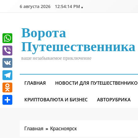
Перейти
6 августа 2026
12:54:15 PM
к
содержимому
Ворота
Путешественника
WhatsApp
ваше незабываемое приключение
Viber
VK
ГЛАВНАЯ
НОВОСТИ ДЛЯ ПУТЕШЕСТВЕННИКО
Telegram
Odnoklassniki
КРИПТОВАЛЮТА И БИЗНЕС
АВТОРУБРИКА
Отправить
Главная
Красноярск