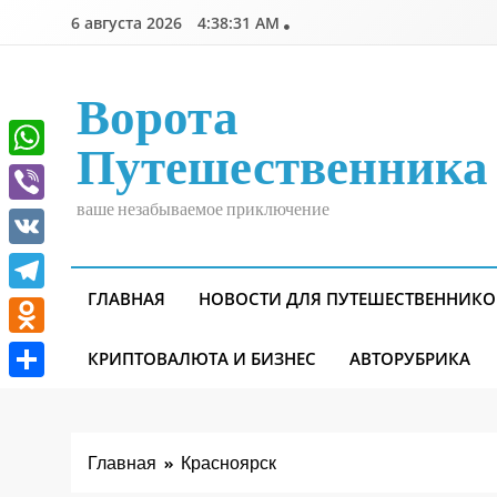
Перейти
6 августа 2026
4:38:31 AM
к
содержимому
Ворота
Путешественника
WhatsApp
ваше незабываемое приключение
Viber
VK
ГЛАВНАЯ
НОВОСТИ ДЛЯ ПУТЕШЕСТВЕННИКО
Telegram
Odnoklassniki
КРИПТОВАЛЮТА И БИЗНЕС
АВТОРУБРИКА
Отправить
Главная
Красноярск