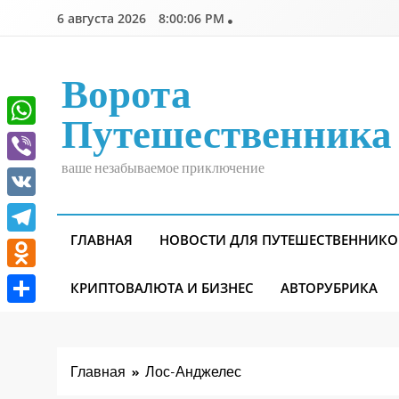
Перейти
6 августа 2026
8:00:07 PM
к
содержимому
Ворота
Путешественника
WhatsApp
ваше незабываемое приключение
Viber
VK
ГЛАВНАЯ
НОВОСТИ ДЛЯ ПУТЕШЕСТВЕННИКО
Telegram
Odnoklassniki
КРИПТОВАЛЮТА И БИЗНЕС
АВТОРУБРИКА
Отправить
Главная
Лос-Анджелес