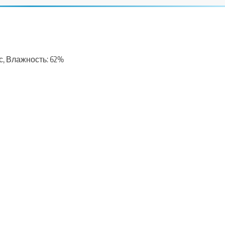
м/с, Влажность: 62%
ть