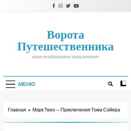
Перейти
к
содержимому
Ворота
Путешественника
ваше незабываемое приключение
МЕНЮ
Главная
Марк Твен — Приключения Тома Сойера