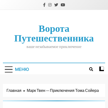
Перейти
к
содержимому
Ворота
Путешественника
ваше незабываемое приключение
МЕНЮ
Главная
Марк Твен — Приключения Тома Сойера