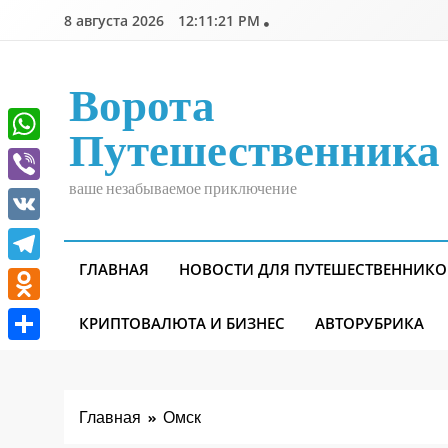
Перейти
8 августа 2026
12:11:21 PM
к
содержимому
Ворота
Путешественника
WhatsApp
ваше незабываемое приключение
Viber
VK
ГЛАВНАЯ
НОВОСТИ ДЛЯ ПУТЕШЕСТВЕННИКО
Telegram
Odnoklassniki
КРИПТОВАЛЮТА И БИЗНЕС
АВТОРУБРИКА
Отправить
Главная
Омск