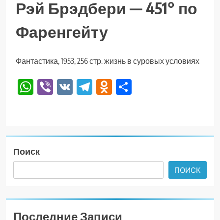
Рэй Брэдбери — 451° по
Фаренгейту
Фантастика, 1953, 256 стр. жизнь в суровых условиях
WhatsApp
Viber
VK
Telegram
Odnoklassniki
Отправить
Поиск
ПОИСК
Последние Записи