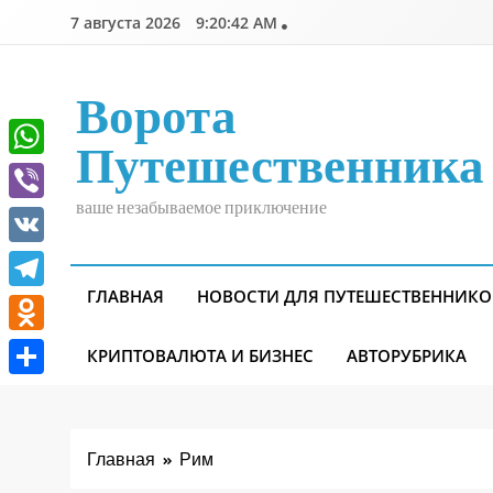
Перейти
7 августа 2026
9:20:43 AM
к
содержимому
Ворота
Путешественника
WhatsApp
ваше незабываемое приключение
Viber
VK
ГЛАВНАЯ
НОВОСТИ ДЛЯ ПУТЕШЕСТВЕННИКО
Telegram
Odnoklassniki
КРИПТОВАЛЮТА И БИЗНЕС
АВТОРУБРИКА
Отправить
Главная
Рим