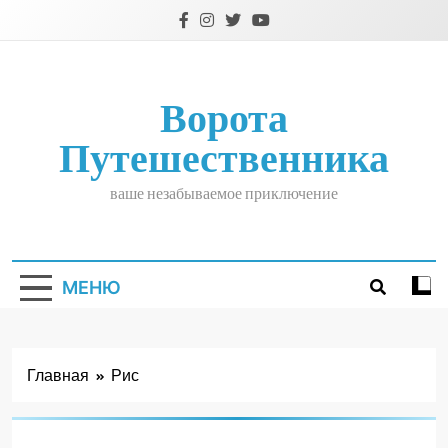
Перейти
к
содержимому
Ворота
Путешественника
ваше незабываемое приключение
МЕНЮ
Главная
Рис