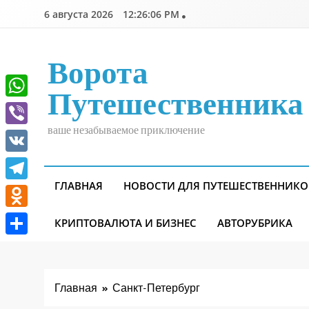
Перейти
6 августа 2026
12:26:07 PM
к
содержимому
Ворота
Путешественника
WhatsApp
ваше незабываемое приключение
Viber
VK
ГЛАВНАЯ
НОВОСТИ ДЛЯ ПУТЕШЕСТВЕННИКО
Telegram
Odnoklassniki
КРИПТОВАЛЮТА И БИЗНЕС
АВТОРУБРИКА
Отправить
Главная
Санкт-Петербург