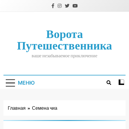
Перейти
к
содержимому
Ворота
Путешественника
ваше незабываемое приключение
МЕНЮ
Главная
Семена чиа