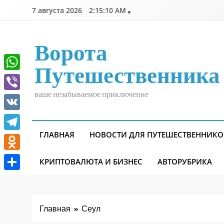
Перейти
7 августа 2026
2:15:11 AM
к
содержимому
Ворота
Путешественника
WhatsApp
ваше незабываемое приключение
Viber
VK
ГЛАВНАЯ
НОВОСТИ ДЛЯ ПУТЕШЕСТВЕННИКО
Telegram
Odnoklassniki
КРИПТОВАЛЮТА И БИЗНЕС
АВТОРУБРИКА
Отправить
Главная
Сеул