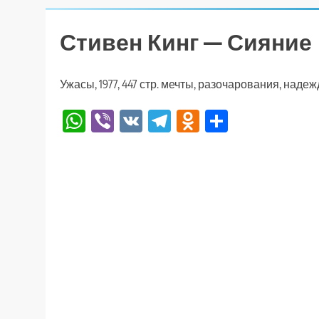
Стивен Кинг — Сияние
Ужасы, 1977, 447 стр. мечты, разочарования, наде
WhatsApp
Viber
VK
Telegram
Odnoklassniki
Отправи