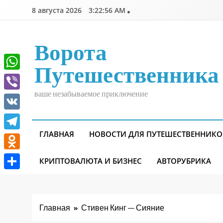
Перейти
8 августа 2026
3:22:57 AM
к
содержимому
Ворота
Путешественника
WhatsApp
ваше незабываемое приключение
Viber
VK
ГЛАВНАЯ
НОВОСТИ ДЛЯ ПУТЕШЕСТВЕННИКО
Telegram
Odnoklassniki
КРИПТОВАЛЮТА И БИЗНЕС
АВТОРУБРИКА
Отправить
Главная
Стивен Кинг — Сияние