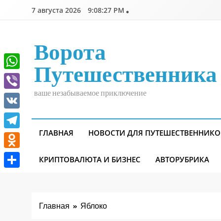
Перейти
7 августа 2026
9:08:28 PM
к
содержимому
Ворота
Путешественника
WhatsApp
ваше незабываемое приключение
Viber
VK
ГЛАВНАЯ
НОВОСТИ ДЛЯ ПУТЕШЕСТВЕННИКО
Telegram
Odnoklassniki
КРИПТОВАЛЮТА И БИЗНЕС
АВТОРУБРИКА
Отправить
Главная
Яблоко