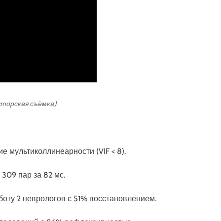
авторская съёмка)
е мультиколлинеарности (VIF < 8).
 309 пар за 82 мс.
аботу 2 неврологов с 51% восстановлением.