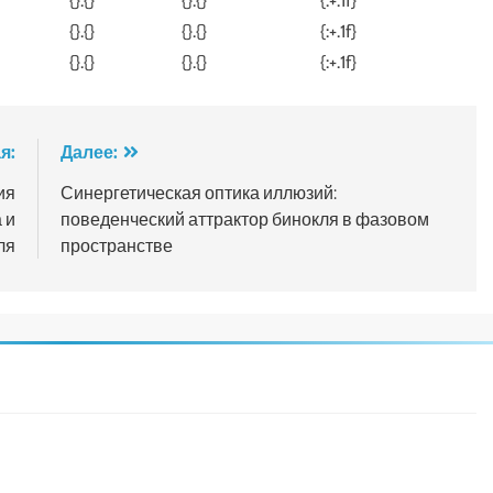
{}.{}
{}.{}
{:+.1f}
{}.{}
{}.{}
{:+.1f}
{}.{}
{}.{}
{:+.1f}
я:
Далее:
ия
Синергетическая оптика иллюзий:
 и
поведенческий аттрактор бинокля в фазовом
ля
пространстве