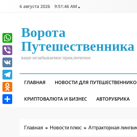
Перейти
6 августа 2026
9:51:47 AM
к
содержимому
Ворота
Путешественника
WhatsApp
ваше незабываемое приключение
Viber
VK
ГЛАВНАЯ
НОВОСТИ ДЛЯ ПУТЕШЕСТВЕННИКО
Telegram
Odnoklassniki
КРИПТОВАЛЮТА И БИЗНЕС
АВТОРУБРИКА
Отправить
Главная
Новости плюс
Аттракторная лингви