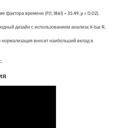
актора времени (F(1, 1861) = 35.49, p < 0.02).
юдный дизайн с использованием анализа X-bar R.
о нормализация вносит наибольший вклад в
с.
ия