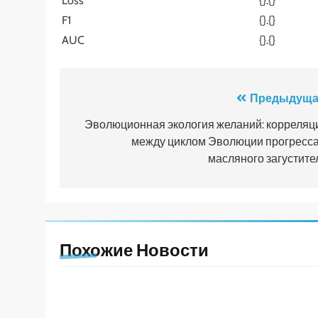
Loss
{}.{}
F1
{}.{}
AUC
{}.{}
Навигация
Предыдуща
по
Эволюционная экология желаний: корреляц
между циклом Эволюции прогресса
записям
масляного загустите
Похожие Новости