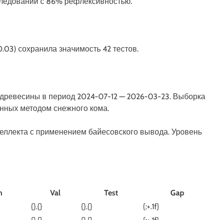
сследований с 86% рефлексивностью.
03) сохранила значимость 42 тестов.
древесины в период 2024-07-12 — 2026-03-23. Выборка
анных методом снежного кома.
еллекта с применением байесовского вывода. Уровень
n
Val
Test
Gap
{}.{}
{}.{}
{:+.1f}