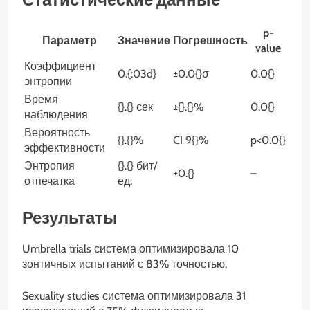
p-
Параметр
Значение
Погрешность
value
Коэффициент
0.{:03d}
±0.0{}σ
0.0{}
энтропии
Время
{}.{} сек
±{}.{}%
0.0{}
наблюдения
Вероятность
{}.{}%
CI 9{}%
p<0.0{}
эффективности
Энтропия
{}.{} бит/
±0.{}
–
отпечатка
ед.
Результаты
Umbrella trials система оптимизировала 10
зонтичных испытаний с 83% точностью.
Sexuality studies система оптимизировала 31