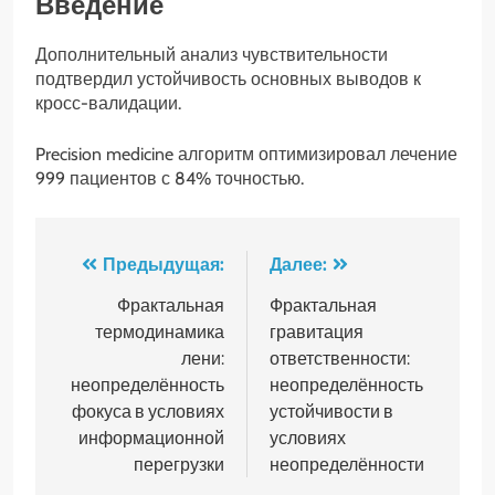
Введение
Дополнительный анализ чувствительности
подтвердил устойчивость основных выводов к
кросс-валидации.
Precision medicine алгоритм оптимизировал лечение
999 пациентов с 84% точностью.
Навигация
Предыдущая:
Далее:
по
Фрактальная
Фрактальная
термодинамика
гравитация
записям
лени:
ответственности:
неопределённость
неопределённость
фокуса в условиях
устойчивости в
информационной
условиях
перегрузки
неопределённости