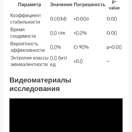
p-
Параметр
Значение
Погрешность
value
Коэффициент
0.{:03d}
±0.0{}σ
0.0{}
стабильности
Время
{}.{} сек
±{}.{}%
0.0{}
сходимости
Вероятность
{}.{}%
CI 9{}%
p<0.0{}
эффективности
Энтропия классы
{}.{} бит/
±0.{}
–
эквивалентности
ед.
Видеоматериалы
исследования