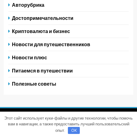
Авторубрика
Достопримечательности
Криптовалюта и бизнес
Новости для путешественников
Новости плюс
Питаемся в путешествии
Полезные советы
Этот сайт использует куки-файлы и другие технологии, чтобы помочь
Trendy News - новостная тема для WordPress. Все права
вам в навигации, а также предоставить лучший пользовательский
защищены 2026. Powered By
.
BlazeThemes
опыт.
OK