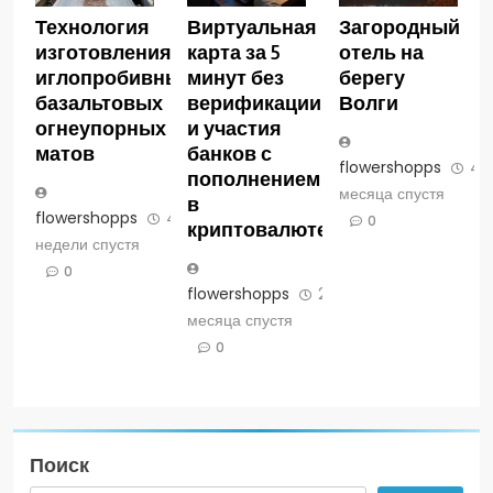
Технология
Виртуальная
Загородный
изготовления
карта за 5
отель на
иглопробивных
минут без
берегу
базальтовых
верификации
Волги
огнеупорных
и участия
матов
банков с
flowershopps
4
пополнением
месяца спустя
в
flowershopps
4
0
криптовалюте
недели спустя
0
flowershopps
2
месяца спустя
0
Поиск