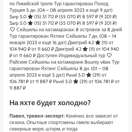
по Ликийской тропе Тур гарантирован Поход
Турция
5 дн.
(04 – 08 апреля 2023 и ещё 9 дат)
Sarp 5.0
(15)
51 712 ₽
(55 070 ₽)
8 597 ₽
(9 201 ₽)
Sarp 5.0
(15)
51 712 ₽
(55 070 ₽)
8 597 ₽
(9 201 ₽)
Сейшелы на катамаранах: 8 островов за 8 дней
Тур гарантирован Яхтинг Сейшелы
7 дн.
(08 – 14
января 2023 и ещё 16 дат)
Дмитрий 4.2
(11)
от
104 940 ₽
от 11 660 ₽
Дмитрий 4.2
(11)
от 104 940
₽
от 11 660 ₽
Доступен Индивидуальный тур
Райские Сейшелы на катамаране Bounty vibes Тур
гарантирован Яхтинг Сейшелы
8 дн.
(01 – 08
апреля 2023 и ещё 5 дат)
Pavel 5.0
(29)
от
106 781 ₽
от 11 887 ₽
Pavel 5.0
(29)
от 106 781 ₽
от
11 887 ₽
На яхте будет холодно?
Павел, тревел-эксперт:
Конечно, все зависит от
сезона. Опытные спортсмены смело выбирают
северные моря, шторм, и тогда