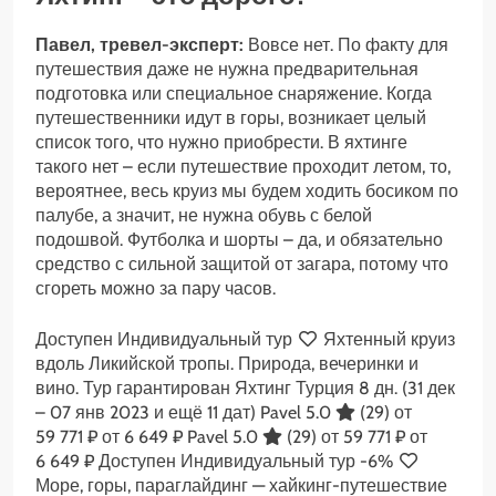
Павел, тревел-эксперт:
Вовсе нет. По факту для
путешествия даже не нужна предварительная
подготовка или специальное снаряжение. Когда
путешественники идут в горы, возникает целый
список того, что нужно приобрести. В яхтинге
такого нет – если путешествие проходит летом, то,
вероятнее, весь круиз мы будем ходить босиком по
палубе, а значит, не нужна обувь с белой
подошвой. Футболка и шорты – да, и обязательно
средство с сильной защитой от загара, потому что
сгореть можно за пару часов.
Доступен Индивидуальный тур
Яхтенный круиз
вдоль Ликийской тропы. Природа, вечеринки и
вино. Тур гарантирован Яхтинг Турция
8 дн.
(31 дек
– 07 янв 2023 и ещё 11 дат)
Pavel 5.0
(29)
от
59 771 ₽
от 6 649 ₽
Pavel 5.0
(29)
от 59 771 ₽
от
6 649 ₽
Доступен Индивидуальный тур
-6%
Море, горы, параглайдинг — хайкинг-путешествие