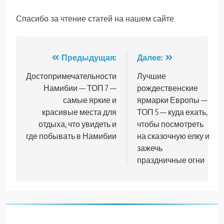
Спасибо за чтение статей на нашем сайте
Навигация
Предыдущая:
Далее:
по
Достопримечательности
Лучшие
Намибии — ТОП 7 —
рождественские
записям
самые яркие и
ярмарки Европы —
красивые места для
ТОП 5 — куда ехать,
отдыха, что увидеть и
чтобы посмотреть
где побывать в Намибии
на сказочную елку и
зажечь
праздничные огни