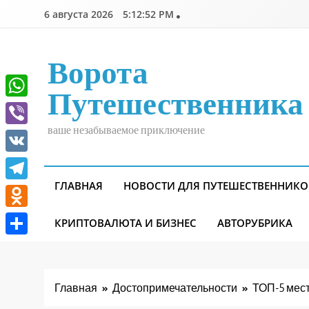
Перейти
6 августа 2026
5:12:54 PM
к
содержимому
Ворота
Путешественника
WhatsApp
ваше незабываемое приключение
Viber
VK
ГЛАВНАЯ
НОВОСТИ ДЛЯ ПУТЕШЕСТВЕННИКО
Telegram
Odnoklassniki
КРИПТОВАЛЮТА И БИЗНЕС
АВТОРУБРИКА
Отправить
Главная
Достопримечательности
ТОП-5 мест