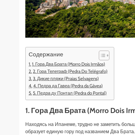
Содержание
1. Гора Два Брата (Morro Dois Irmãos)
2. Гора Телеграф (Pedra Do Telégrafo)
3. Дикие пляжи (Praias Selvagens)
4. Педра да Гавеа (Pedra da Gávea)
5. Педра ду Понтал (Pedra do Pontal)
1. Гора Два Брата (Morro Dois Ir
Находясь на Ипанеме, трудно не заметить боль
образует единую гору под названием Два Брата.