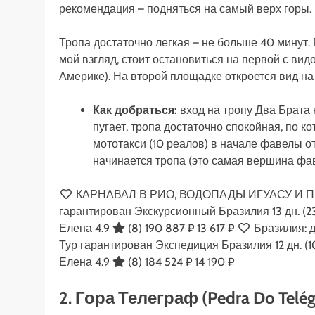
рекомендация – подняться на самый верх горы.
Тропа достаточно легкая – не больше 40 минут.
мой взгляд, стоит остановиться на первой с ви
Америке). На второй площадке откроется вид на
Как добраться:
вход на тропу Два Брата 
пугает, тропа достаточно спокойная, по к
мототакси (10 реалов) в начале фавелы от 
начинается тропа (это самая вершина фа
КАРНАВАЛ В РИО, ВОДОПАДЫ ИГУАСУ И 
гарантирован Экскурсионный Бразилия
13 дн.
(2
Елена 4.9
(8)
190 887 ₽
13 617 ₽
Бразилия: д
Тур гарантирован Экспедиция Бразилия
12 дн.
(1
Елена 4.9
(8)
184 524 ₽
14 190 ₽
2. Гора Телеграф (Pedra Do Telég