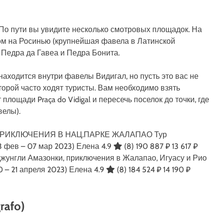
 По пути вы увидите несколько смотровых площадок. На
дом на Росинью (крупнейшая фавела в Латинской
 Педра да Гавеа и Педра Бонита.
находится внутри фавелы Видигал, но пусть это вас не
оторой часто ходят туристы. Вам необходимо взять
площади Praça do Vidigal и пересечь поселок до точки, где
велы).
ПРИКЛЮЧЕНИЯ В НАЦ.ПАРКЕ ЖАЛАПАО Тур
3 фев – 07 мар 2023)
Елена 4.9
(8)
190 887 ₽
13 617 ₽
жунгли Амазонки, приключения в Жалапао, Игуасу и Рио
0 – 21 апреля 2023)
Елена 4.9
(8)
184 524 ₽
14 190 ₽
rafo)