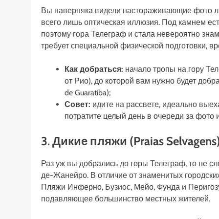
Вы наверняка видели настораживающие фото лю
всего лишь оптическая иллюзия. Под камнем есть
поэтому гора Телеграф и стала невероятно знаме
требует специальной физической подготовки, в
Как добраться:
начало тропы на гору Теле
от Рио), до которой вам нужно будет добра
de Guaratiba);
Совет:
идите на рассвете, идеально выеха
потратите целый день в очереди за фото 
3. Дикие пляжи (Praias Selvagens
Раз уж вы добрались до горы Телеграф, то не с
де-Жанейро. В отличие от знаменитых городск
Пляжи Инферно, Бузиос, Мейо, Фунда и Перигозу
подавляющее большинство местных жителей.