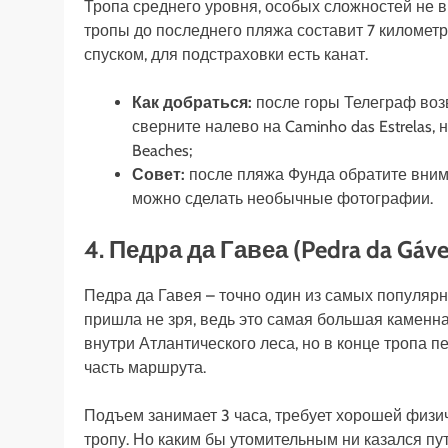
Тропа среднего уровня, особых сложностей не 
тропы до последнего пляжа составит 7 километр
спуском, для подстраховки есть канат.
Как добраться:
после горы Телеграф воз
сверните налево на Caminho das Estrelas, н
Beaches;
Совет:
после пляжа Фунда обратите внима
можно сделать необычные фотографии.
4. Педра да Гавеа (Pedra da Gáve
Педра да Гавея – точно один из самых популяр
пришла не зря, ведь это самая большая каменна
внутри Атлантического леса, но в конце тропа п
часть маршрута.
Подъем занимает 3 часа, требует хорошей физич
тропу. Но каким бы утомительным ни казался пут