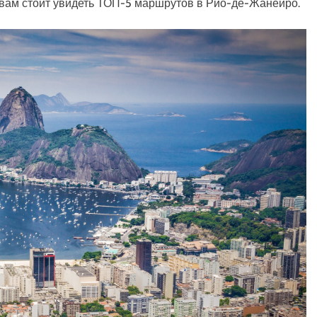
 вам стоит увидеть ТОП-5 маршрутов в Рио-де-Жанейро.