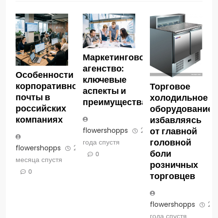
Маркетинговое
агенство:
Особенности
ключевые
корпоративной
Торговое
аспекты и
почты в
холодильное
преимущества
российских
оборудование:
компаниях
избавляясь
от главной
flowershopps
2
головной
года спустя
flowershopps
2
боли
0
месяца спустя
розничных
0
торговцев
flowershopps
2
года спустя