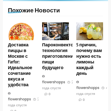
Похожие Новости
Доставка
Пароконвектомат:
5 причин,
пиццы в
технология
почему вам
Москве с
приготовления
нужно есть
Farfor:
пищи
лимоны
Идеальное
будущего
каждый
сочетание
день
вкуса и
flowershopps
2
удобства
flowershopps
4
года спустя
года спустя
0
flowershopps
2
0
года спустя