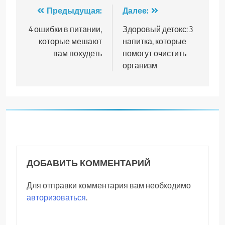
Навигация
Предыдущая:
Далее:
по
4 ошибки в питании,
Здоровый детокс: 3
которые мешают
напитка, которые
записям
вам похудеть
помогут очистить
организм
ДОБАВИТЬ КОММЕНТАРИЙ
Для отправки комментария вам необходимо
авторизоваться
.